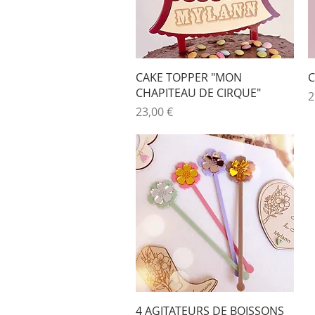
Aperçu rapide
CAKE TOPPER "MON
C
CHAPITEAU DE CIRQUE"
P
2
Prix
23,00 €
Aperçu rapide
4 AGITATEURS DE BOISSONS