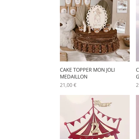
Aperçu rapide
CAKE TOPPER MON JOLI
C
MEDAILLON
Prix
P
21,00 €
2