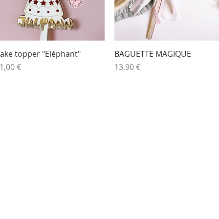
Aperçu rapide
Aperçu rapide
ake topper "Eléphant"
BAGUETTE MAGIQUE
rix
Prix
1,00 €
13,90 €