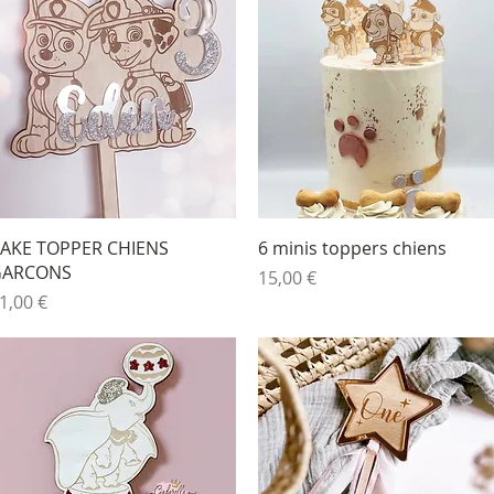
Aperçu rapide
Aperçu rapide
AKE TOPPER CHIENS
6 minis toppers chiens
GARCONS
Prix
15,00 €
rix
1,00 €