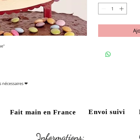
Aj
ue"
ns nécessaires ❤
Envoi suivi
Fait main en France
:
I
nformations: