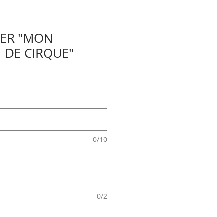
PER "MON
 DE CIRQUE"
0/10
0/2