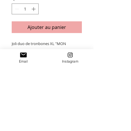
Ajouter au panier
Joli duo de tronbones XL "MON
ADORABLE CROCO" en plexiglass et
bois
Email
Instagram
Taille : 11 x 4,5 cm et 10x 4cm
Merci de saisir toutes les informations
nécessaires ❤
Paiement sécurisé