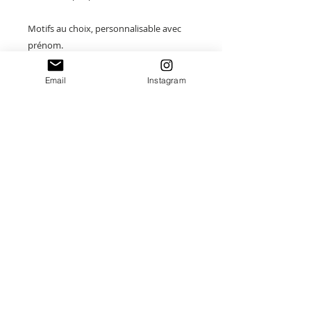
Motifs au choix, personnalisable avec
prénom.
Taille : 25 x 10.5cm
Email
Instagram
Merci de saisir toutes les informations
nécessaires ❤
Paiement sécurisé
Envoi suivi
Fait main en France
Idées cadeaux Uniques