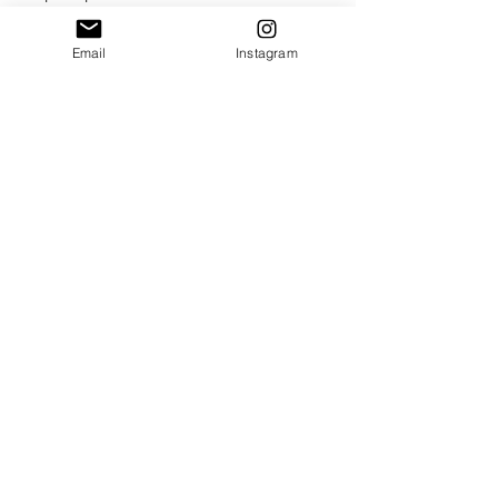
douceur.
Email
Instagram
Merci de saisir toutes les informations
nécessaires ❤
Paiement sécurisé
Envoi suivi
Fait main en France
Idées cadeaux Uniques
Destinations:
France
Corse
Dom-Tom