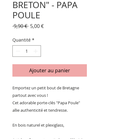
BRETON" - PAPA
POULE
Prix
Prix
 9,90 € 
5,00 €
original
promotionnel
Quantité
*
Ajouter au panier
Emportez un petit bout de Bretagne
partout avec vous !
Cet adorable porte-clés "Papa Poule"
allie authenticité et tendresse.
En bois naturel et plexiglass,