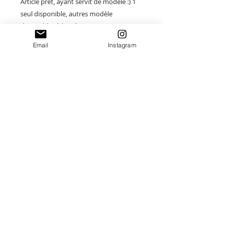
Article prêt, ayant servit de modèle :) 1
seul disponible, autres modèle
disponibles à la créations.
Email
Instagram
Il est l'accessoire idéal pour offrir ou
s'offrir"
Paiement sécurisé
Envoi suivi
Fait main en France
Idées cadeaux Uniques
Destinations:
France