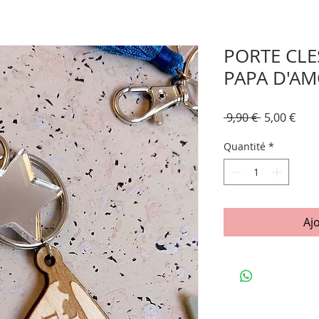
PORTE CLE
PAPA D'A
Prix
Prix
 9,90 € 
5,00 €
original
pro
Quantité
*
Aj