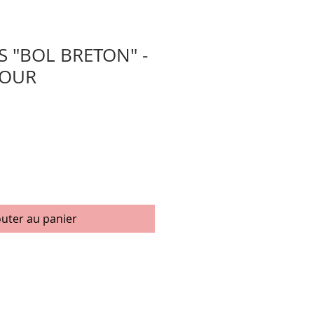
S "BOL BRETON" -
MOUR
motionnel
outer au panier