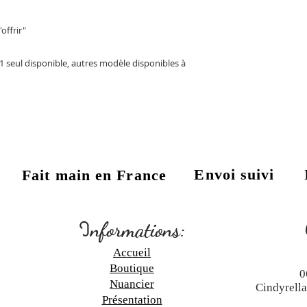
'offrir"
) 1 seul disponible, autres modèle disponibles à
Envoi suivi
Fait main en France
:
I
nformations:
Accueil
Boutique
0
N
uancier
Cindyrell
Présentation