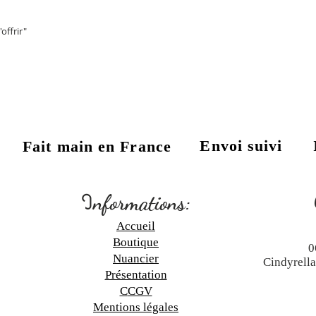
'offrir"
Envoi suivi
Fait main en France
:
I
nformations:
Accueil
Boutique
0
N
uancier
Cindyrell
Présentation
C
CGV
Mentions légales