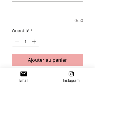
0/50
Quantité
*
Ajouter au panier
Porte clefs "doux message'
Email
Instagram
En bois naturel et plexiglass
Message aux choix
Taille : 4,5 x 5x5 cm (hors attache)