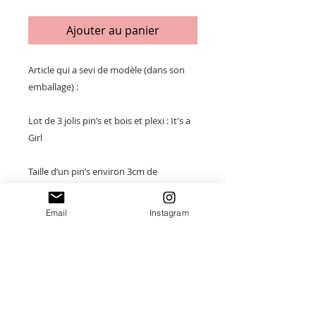
Ajouter au panier
Article qui a sevi de modèle (dans son
emballage) :
Lot de 3 jolis pin’s et bois et plexi : It's a
Girl
Taille d’un pin’s environ 3cm de
diamètre.
Email
Instagram
Paiement sécurisé
Envoi suivi
Fait main en France