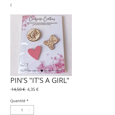
PIN'S "IT'S A GIRL"
Prix
Prix
 14,50 € 
4,35 €
original
promotionnel
Quantité
*