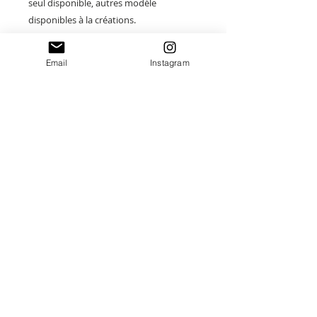
seul disponible, autres modèle
disponibles à la créations.
À porter sur une veste, un sac ou à offrir
Email
Instagram
comme porte-bonheur.
Paiement sécurisé
Envoi suivi
Fait main en France
Idées cadeaux Uniques
Destinations:
France