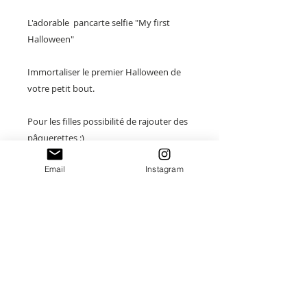
L'adorable pancarte selfie "My first
Halloween"
Immortaliser le premier Halloween de
votre petit bout.
Pour les filles possibilité de rajouter des
pâquerettes :)
Email
Instagram
En bois Naturel de peuplier 3mm.
Taille : 14cm
Merci de saisir toutes les informations
nécessaires ❤