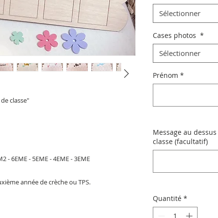
Sélectionner
Cases photos
*
Sélectionner
Prénom
*
 de classe"
Message au dessus
classe (facultatif)
 CM2 - 6EME - 5EME - 4EME - 3EME
euxième année de crèche ou TPS.
Quantité
*