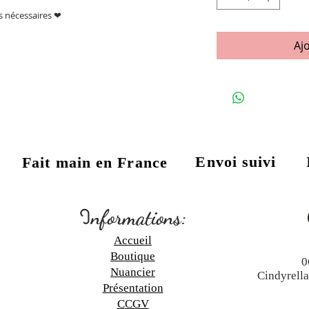
ns nécessaires ❤
Aj
Envoi suivi
Fait main en France
:
I
nformations:
Accueil
Boutique
0
N
uancier
Cindyrell
Présentation
C
CGV