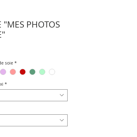
 "MES PHOTOS
E"
e soie
*
xi
*