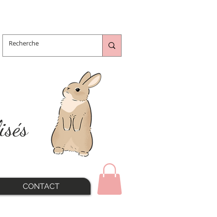
isés
CONTACT