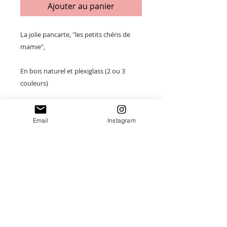
Ajouter au panier
La jolie pancarte, "les petits chéris de
mamie",
En bois naturel et plexiglass (2 ou 3
couleurs)
Vous pouvez si vous le souhaitez,
rajouter les dates de naissance.
Email
Instagram
Taille : 13 x 18cm
Merci de saisir toutes les informations
nécessaires ❤