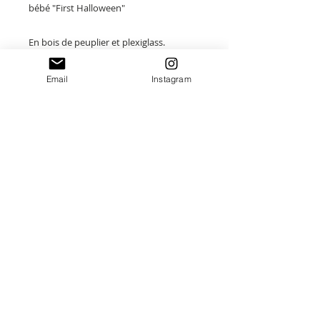
bébé "First Halloween"
En bois de peuplier et plexiglass.
Taille : 25cm
Email
Instagram
Merci de saisir toutes les informations
nécessaires ❤
Paiement sécurisé
Envoi suivi
Fait main en France
Idées cadeaux Uniques