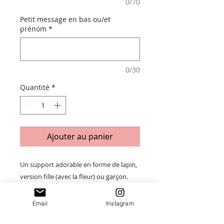
0/70
Petit message en bas ou/et
prénom
*
0/30
Quantité
*
Ajouter au panier
Un support adorable en forme de lapin,
version fille (avec la fleur) ou garçon.
Gravé au prénom de l'enfant, il garde les
lunettes bien en place tout en ajoutant
Email
Instagram
une touche décorative trop mignonne.