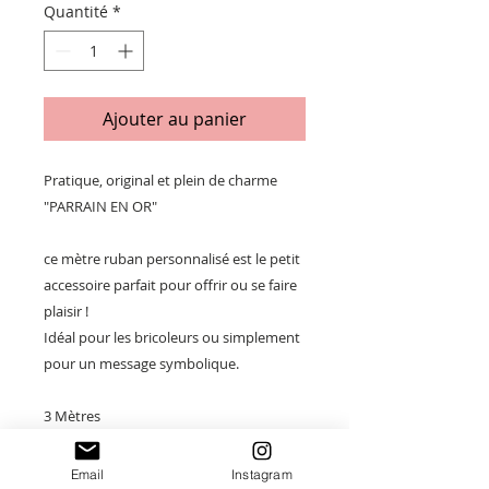
Quantité
*
Ajouter au panier
Pratique, original et plein de charme
"PARRAIN EN OR"
ce mètre ruban personnalisé est le petit
accessoire parfait pour offrir ou se faire
plaisir !
Idéal pour les bricoleurs ou simplement
pour un message symbolique.
3 Mètres
Couleur : noir et étiquette ronde plexi
miroir argenté
Email
Instagram