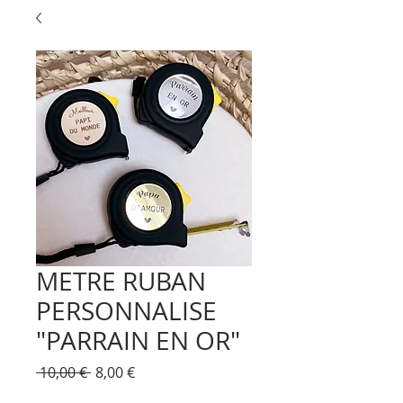
METRE RUBAN
PERSONNALISE
"PARRAIN EN OR"
Prix
Prix
 10,00 € 
8,00 €
original
promotionnel