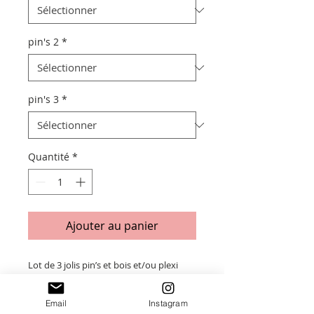
pin's 2
*
pin's 3
*
Quantité
*
Ajouter au panier
Lot de 3 jolis pin’s et bois et/ou plexi
(motifs au choix) ❤️
Taille d’un pin’s environ 3cm de
Email
Instagram