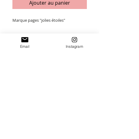
Ajouter au panier
Marque pages "jolies étoiles"
En bois naturel et plexiglass (2 couleurs)
Email
Instagram
Taille : 5 x 18 cm
Merci de saisir toutes les informations
nécessaires ❤
Paiement sécurisé
Envoi suivi
Fait main en France