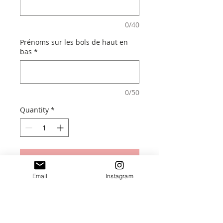
0/40
Prénoms sur les bols de haut en
bas
*
0/50
Quantity
*
Add to Cart
Email
Instagram
Adorable Magnet XL en plexiglass
miroir, et bois de peuplier.
De 1 à 6 Bols Bretons.