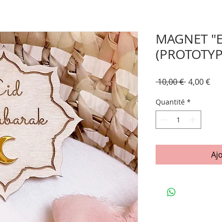
MAGNET "
(PROTOTYP
Prix
Pri
 10,00 € 
4,00 €
original
pr
Quantité
*
Aj