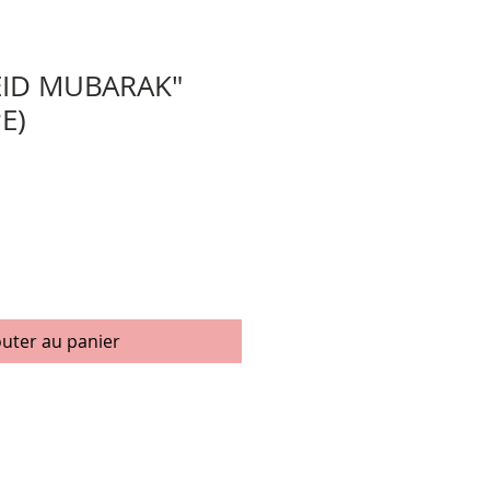
EID MUBARAK"
E)
x
omotionnel
outer au panier