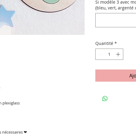
Si modèle 3 avec mo
(bleu, vert, argenté 
Quantité
*
Aj
r
n plexiglass
ns nécessaires ❤