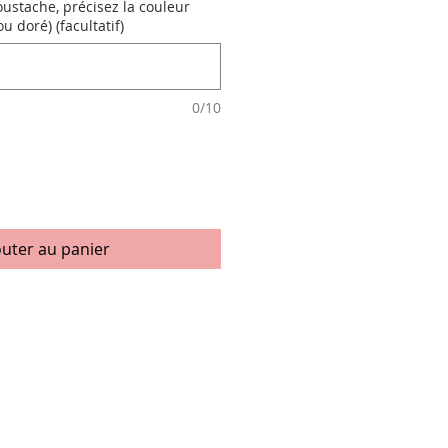
ustache, précisez la couleur
ou doré) (facultatif)
0/10
outer au panier