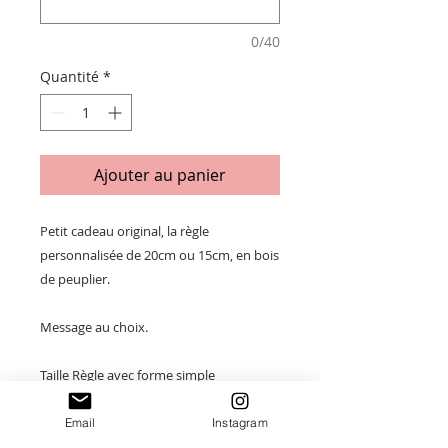
0/40
Quantité
*
Ajouter au panier
Petit cadeau original, la règle
personnalisée de 20cm ou 15cm, en bois
de peuplier.
Message au choix.
Taille Règle avec forme simple
(graduation 20cm) : 22 x 3.5cm
Email
Instagram
Taille Règle crayon (graduation 15cm) :