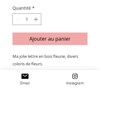
Quantité
*
Ajouter au panier
Ma jolie lettre en bois fleurie, divers
coloris de fleurs.
À suspendre avec son ruban en
Email
Instagram
mousseline de soie.
Hauteur 15cm.
Merci de saisir toutes les informations
nécessaires ❤