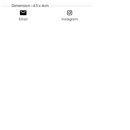
Dimension : 4,5 x 4cm
Email
Instagram
Attache au dos
Chaque pièce est unique :)
Paiement sécurisé
Envoi suivi
Fait main en France
Idées cadeaux Uniques
Destinations:
France
Corse