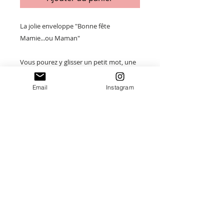
La jolie enveloppe "Bonne fête
Mamie...ou Maman"
Vous pourez y glisser un petit mot, une
photo, un dessin...
Email
Instagram
Taille : 12,5 x 11,5cm
Merci de saisir toutes les informations
nécessaires ❤
Paiement sécurisé
Envoi suivi
Fait main en France