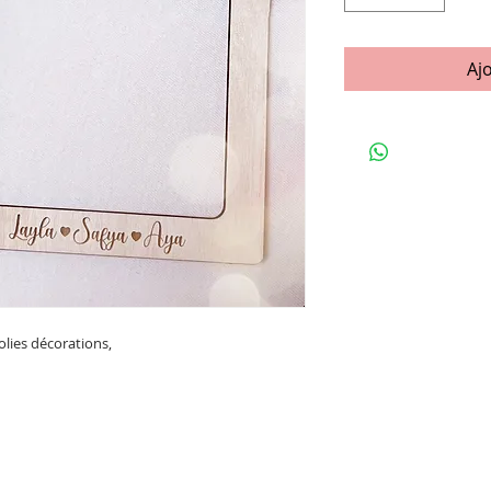
Aj
olies décorations,