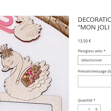
DECORATI
"MON JOLI
Prix
13,50 €
Plexiglass ailes
*
Sélectionner
Prénom/message (fac
Quantité
*