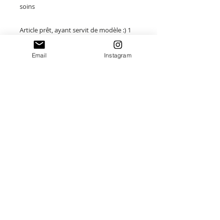
soins
Article prêt, ayant servit de modèle :) 1
seul disponible, autres modèle
disponibles à la créations.
Email
Instagram
Idéal pour : un papa attentionné à chérir
au quotidien
Paiement sécurisé
Envoi suivi
Fait main en France
Idées cadeaux Uniques