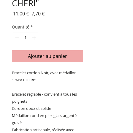
CHERI"
Prix
Prix
 11,00 € 
7,70 €
original
promotionnel
Quantité
*
Ajouter au panier
Bracelet cordon Noir, avec médaillon
"PAPA CHERI"
Bracelet réglable - convient à tous les
poignets
Cordon doux et solide
Médaillon rond en plexiglass argenté
gravé
Fabrication artisanale, réalisée avec