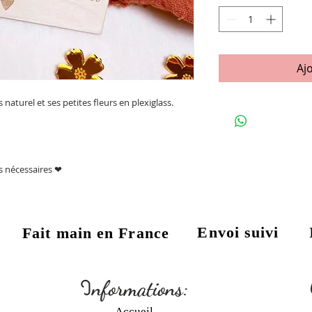
Aj
aturel et ses petites fleurs en plexiglass.
ns nécessaires ❤
Envoi suivi
Fait main en France
:
I
nformations:
Accueil