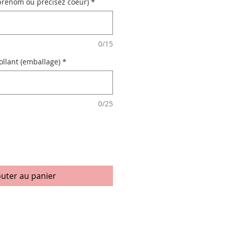
 prénom ou précisez coeur)
*
0/15
ollant (emballage)
*
0/25
outer au panier