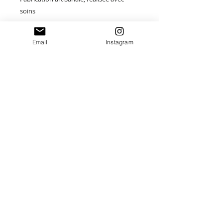
soins
Idéal pour : un cadeau symbolique, une
Email
Instagram
attention délicate pour la marraine, ou
ajouter une touche douce et naturelle à
votre poignet
Paiement sécurisé
Envoi suivi
Fait main en France
Idées cadeaux Uniques
Destinations:
France