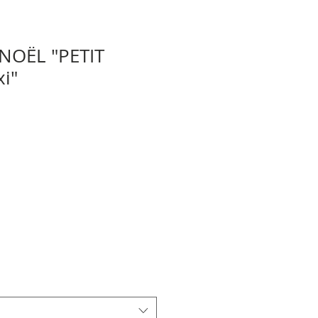
NOËL "PETIT
i"