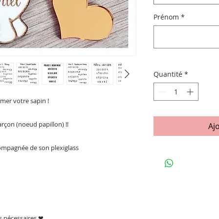
Prénom
*
Quantité
*
imer votre sapin !
arçon (noeud papillon) !!
Aj
ompagnée de son plexiglass
ns nécessaires ❤