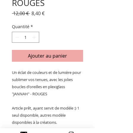
ROUGES
Prix
Prix
 12,00 € 
8,40 €
original
promotionnel
Quantité
*
Ajouter au panier
Un éclat de couleurs et de lumière pour
sublimer vos tenues, avec les jolies
boucles d'oreilles en plexiglass
"JANNAH" - ROUGES
Article prêt, ayant servit de modèle :) 1
seul disponible, autres modèle
disponibles à la créations.