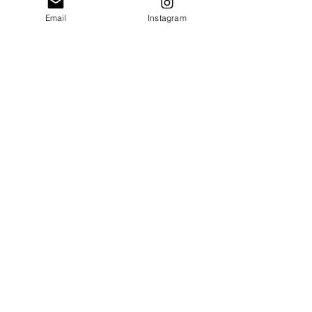
Taille : 5.5 x 6 cm
Email
Instagram
Acier inoxydable doré
Paiement sécurisé
Envoi suivi
Fait main en France
Idées cadeaux Uniques
Destinations:
France
Corse
Dom-Tom
I
nformations: