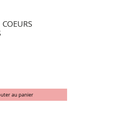
S COEURS
S
x
omotionnel
outer au panier