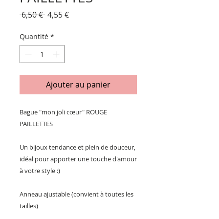
Prix
Prix
 6,50 € 
4,55 €
original
promotionnel
Quantité
*
Ajouter au panier
Bague "mon joli cœur" ROUGE
PAILLETTES
Un bijoux tendance et plein de douceur,
idéal pour apporter une touche d'amour
à votre style :)
Anneau ajustable (convient à toutes les
tailles)