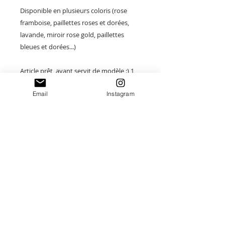
Disponible en plusieurs coloris (rose
framboise, paillettes roses et dorées,
lavande, miroir rose gold, paillettes
bleues et dorées...)
Article prêt, ayant servit de modèle :) 1
seul disponible, autres modèle
Email
Instagram
disponibles à la créations.
À offrir ou à s'offrir pour un cadeau plein
de tendresse.
Paiement sécurisé
Envoi suivi