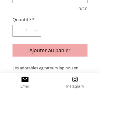
0/10
Quantité
*
Ajouter au panier
Les adorables agitateurs lapinou en
plexiglass et en bois naturel. (à l'unité)
Email
Instagram
Taille : 2,5 x 19,5 cm
Ne pas laver au lave vaisselle.
Merci de saisir toutes les informations
nécessaires ❤