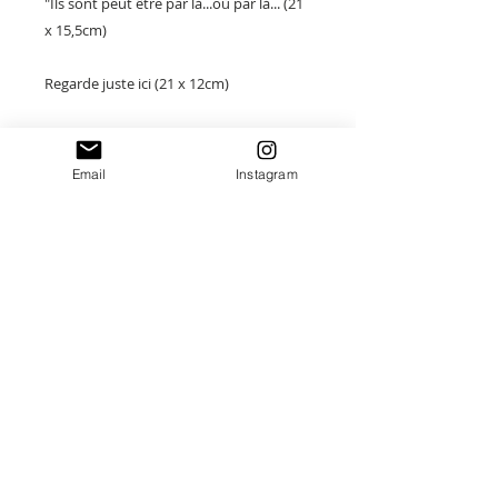
"Ils sont peut être par là...où par là... (21
x 15,5cm)
Regarde juste ici (21 x 12cm)
Avance encore de 10 pas ! (21 x 11cm)
Email
Instagram
C'est ici !" (20 x 13.5cm)
Merci de saisir toutes les informations
nécessaires ❤
Paiement sécurisé
Envoi suivi
Fait main en France