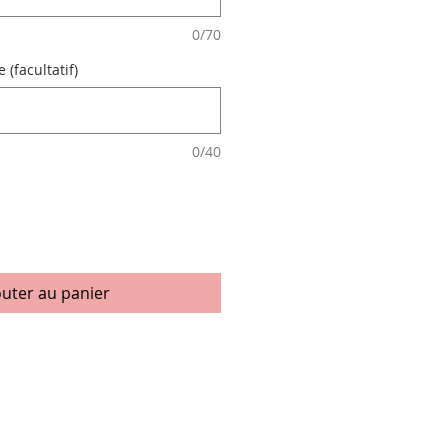
0/70
 (facultatif)
0/40
outer au panier