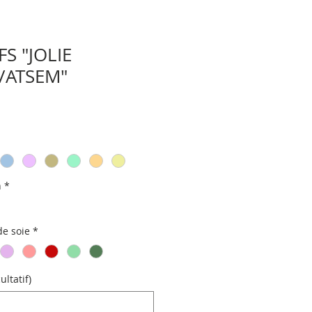
S "JOLIE
/ATSEM"
n
*
e soie
*
ultatif)