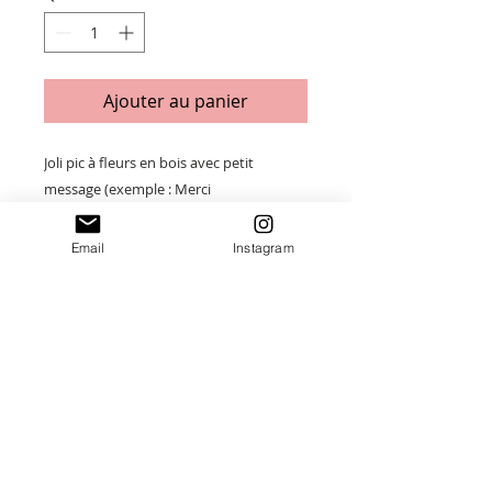
Ajouter au panier
Joli pic à fleurs en bois avec petit
message (exemple : Merci
Maîtresse/Nounou/atsem... de m'avoir
aidé à grandir )
Email
Instagram
Taille : 10 X 16,5 cm
Merci de saisir toutes les informations
nécessaires ❤