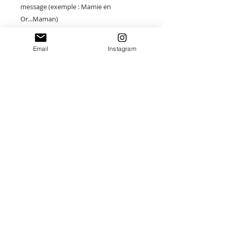
message (exemple : Mamie en
Or...Maman)
Taille : 10 X 16,5 cm
Email
Instagram
Merci de saisir toutes les informations
nécessaires ❤
Paiement sécurisé
Envoi suivi
Fait main en France
Idées cadeaux Uniques
Destinations: