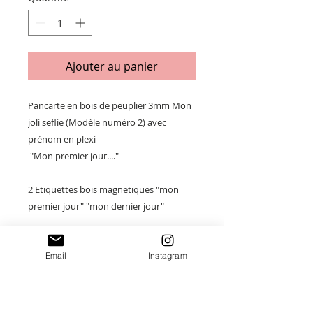
Ajouter au panier
Pancarte en bois de peuplier 3mm Mon
joli seflie (Modèle numéro 2) avec
prénom en plexi
"Mon premier jour...."
2 Etiquettes bois magnetiques "mon
premier jour" "mon dernier jour"
Existe avec un autre modèle Prénom
Email
Instagram
plexi. (Modèle numéro 1)
Taille : 18x23cm