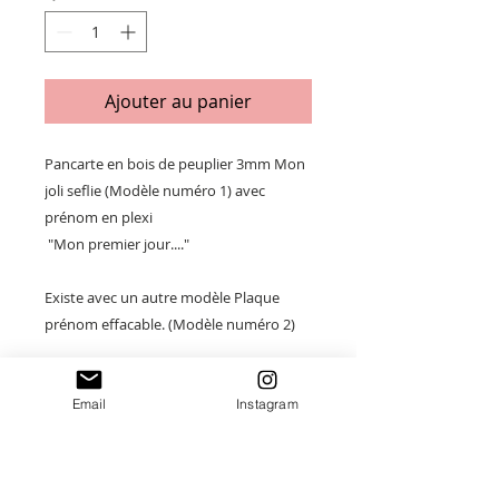
Ajouter au panier
Pancarte en bois de peuplier 3mm Mon
joli seflie (Modèle numéro 1) avec
prénom en plexi
"Mon premier jour...."
Existe avec un autre modèle Plaque
prénom effacable. (Modèle numéro 2)
2 Etiquettes bois magnetiques "mon
premier jour" "mon dernier jour"
Email
Instagram
Taille : 18x23cm