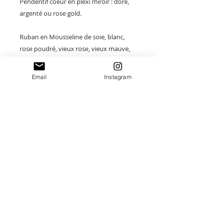
Pendentif coeur en plexi miroir : doré,
argenté ou rose gold.
Ruban en Mousseline de soie, blanc,
rose poudré, vieux rose, vieux mauve,
bleu ou gris.
Email
Instagram
Taille: 19x23cm
Merci de saisir toutes les informations
nécessaires ❤
Paiement sécurisé
Envoi suivi
Fait main en France