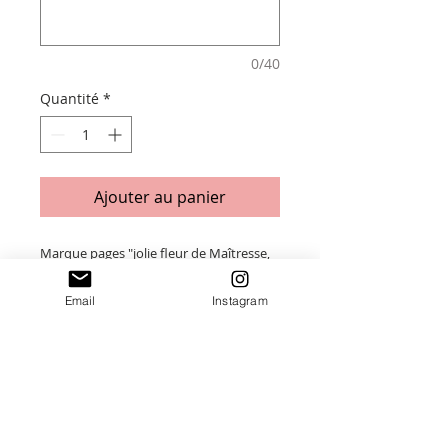
0/40
Quantité
*
Ajouter au panier
Marque pages "jolie fleur de Maîtresse,
Atsem, nounou"
Email
Instagram
En bois naturel et plexiglass (2 couleurs)
Taille : 5 x 18 cm
Merci de saisir toutes les informations
nécessaires ❤