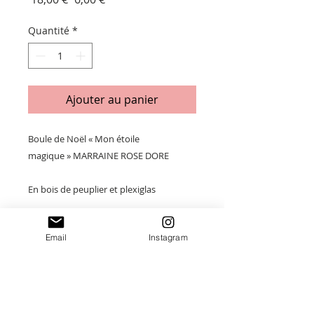
original
promotionnel
Quantité
*
Ajouter au panier
Boule de Noël « Mon étoile
magique » MARRAINE ROSE DORE
En bois de peuplier et plexiglas
Taille : 11 x 11cm
Email
Instagram
Paiement sécurisé