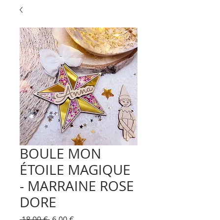
BOULE MON
ÉTOILE MAGIQUE
- MARRAINE ROSE
DORE
Prix
Prix
 18,00 € 
6,00 €