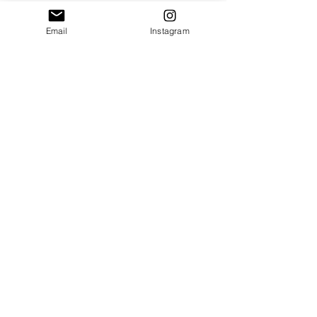
Taille : 9x8cm
Email
Instagram
Merci de saisir toutes les informations
nécessaires ❤
Paiement sécurisé
Envoi suivi
Fait main en France
Idées cadeaux Uniques
Destinations:
France
Corse
Dom-Tom