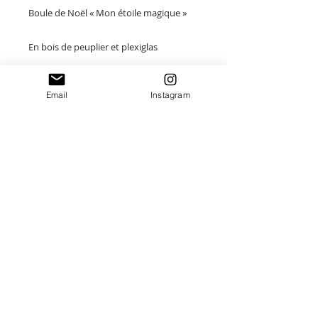
Boule de Noël « Mon étoile magique »
En bois de peuplier et plexiglas
Taille : 11 x 11cm
Email
Instagram
Merci de saisir toutes les informations
nécessaires ❤
Paiement sécurisé
Envoi suivi
Fait main en France
Idées cadeaux Uniques