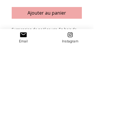
Ajouter au panier
Suspension de noël souris. En bois de
peuplier 3mm.Personnalisable avec
Email
Instagram
petit message et/ou prénom
Merci de saisir toutes les informations
nécessaires ❤
Paiement sécurisé
Envoi suivi
Fait main en France
Idées cadeaux Uniques