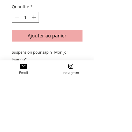
Quantité
*
Ajouter au panier
Suspension pour sapin "Mon joli
lapinou"
Email
Instagram
En bois de peuplie et plexiglass.
Taille : 12 x 9.5 cm
Merci de saisir toutes les informations
nécessaires ❤