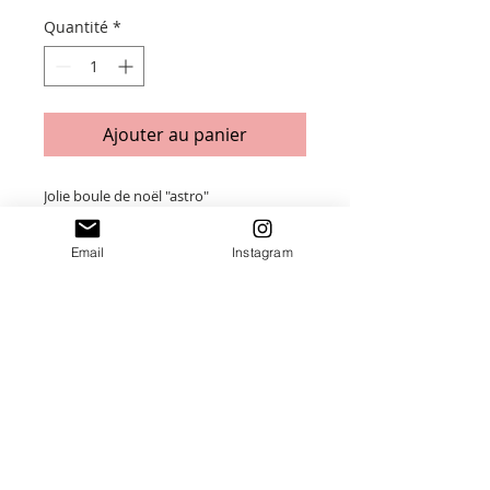
Quantité
*
Ajouter au panier
Jolie boule de noël "astro"
En bois de peuplier 3mm
Email
Instagram
Taille : 11cm
Merci de saisir toutes les informations
nécessaires ❤